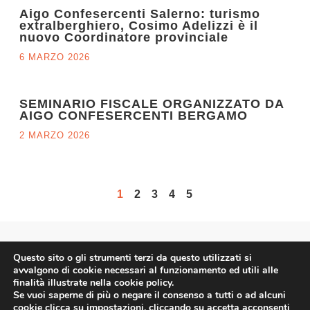
Aigo Confesercenti Salerno: turismo
extralberghiero, Cosimo Adelizzi è il
nuovo Coordinatore provinciale
6 MARZO 2026
SEMINARIO FISCALE ORGANIZZATO DA
AIGO CONFESERCENTI BERGAMO
2 MARZO 2026
1
2
3
4
5
Questo sito o gli strumenti terzi da questo utilizzati si
AIGO
avvalgono di cookie necessari al funzionamento ed utili alle
finalità illustrate nella cookie policy.
Se vuoi saperne di più o negare il consenso a tutti o ad alcuni
cookie clicca su
impostazioni
, cliccando su accetta acconsenti