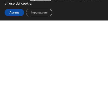
all’uso dei cookie.
Accetta
Impostazioni
Contatti
Via Nazionale 60, Roma 00184
Tel.
06 4725315
aigo@confesercenti.it
turismo@pecconfesercentinaz.it
Per giornalisti e contatti stampa:
stampa@confesercenti.it
Aigo
Chi Siamo